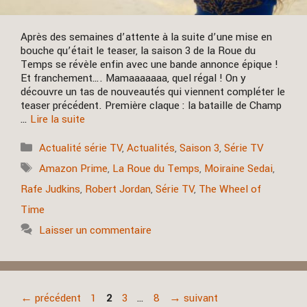
Après des semaines d’attente à la suite d’une mise en
bouche qu’était le teaser, la saison 3 de la Roue du
Temps se révèle enfin avec une bande annonce épique !
Et franchement…. Mamaaaaaaa, quel régal ! On y
découvre un tas de nouveautés qui viennent compléter le
teaser précédent. Première claque : la bataille de Champ
…
Lire la suite
Catégories
Actualité série TV
,
Actualités
,
Saison 3
,
Série TV
Étiquettes
Amazon Prime
,
La Roue du Temps
,
Moiraine Sedai
,
Rafe Judkins
,
Robert Jordan
,
Série TV
,
The Wheel of
Time
Laisser un commentaire
Page
Page
Page
Page
←
précédent
1
2
3
…
8
→
suivant