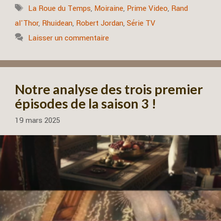
Étiquettes
La Roue du Temps
,
Moiraine
,
Prime Video
,
Rand
al'Thor
,
Rhuidean
,
Robert Jordan
,
Série TV
Laisser un commentaire
Notre analyse des trois premier
épisodes de la saison 3 !
19 mars 2025