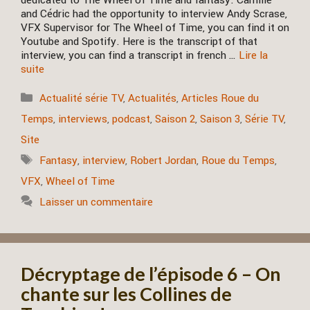
dedicated to The Wheel of Time and fantasy. Camille
and Cédric had the opportunity to interview Andy Scrase,
VFX Supervisor for The Wheel of Time, you can find it on
Youtube and Spotify. Here is the transcript of that
interview, you can find a transcript in french …
Lire la
suite
Catégories
Actualité série TV
,
Actualités
,
Articles Roue du
Temps
,
interviews
,
podcast
,
Saison 2
,
Saison 3
,
Série TV
,
Site
Étiquettes
Fantasy
,
interview
,
Robert Jordan
,
Roue du Temps
,
VFX
,
Wheel of Time
Laisser un commentaire
Décryptage de l’épisode 6 – On
chante sur les Collines de