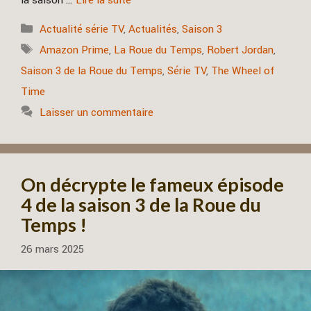
la saison …
Lire la suite
Catégories
Actualité série TV
,
Actualités
,
Saison 3
Étiquettes
Amazon Prime
,
La Roue du Temps
,
Robert Jordan
,
Saison 3 de la Roue du Temps
,
Série TV
,
The Wheel of
Time
Laisser un commentaire
On décrypte le fameux épisode
4 de la saison 3 de la Roue du
Temps !
26 mars 2025