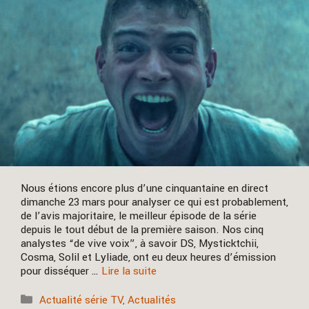
Nous étions encore plus d’une cinquantaine en direct
dimanche 23 mars pour analyser ce qui est probablement,
de l’avis majoritaire, le meilleur épisode de la série
depuis le tout début de la première saison. Nos cinq
analystes “de vive voix”, à savoir DS, Mysticktchii,
Cosma, Solil et Lyliade, ont eu deux heures d’émission
pour disséquer …
Lire la suite
Catégories
Actualité série TV
,
Actualités