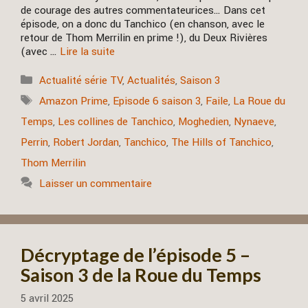
de courage des autres commentateurices… Dans cet
épisode, on a donc du Tanchico (en chanson, avec le
retour de Thom Merrilin en prime !), du Deux Rivières
(avec …
Lire la suite
Catégories
Actualité série TV
,
Actualités
,
Saison 3
Étiquettes
Amazon Prime
,
Episode 6 saison 3
,
Faile
,
La Roue du
Temps
,
Les collines de Tanchico
,
Moghedien
,
Nynaeve
,
Perrin
,
Robert Jordan
,
Tanchico
,
The Hills of Tanchico
,
Thom Merrilin
Laisser un commentaire
Décryptage de l’épisode 5 –
Saison 3 de la Roue du Temps
5 avril 2025