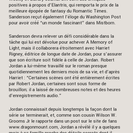
positives à propos d’Elantris, qui remporta le prix de la
meilleure épopée de fantasy du Romantic Times.
Sanderson reçut également l’éloge du Washington Post
pour avoir créé “un monde fascinant” dans Mistborn.
Sanderson devra relever un défi considérable dans la
tâche qui lui est dévolue pour achever A Memory of
Light, mais il collaborera étroitement avec Harriet
Rigney, éditrice de longue date de Jordan, pour s’assurer
que son écriture soit fidèle à celle de Jordan. Robert
Jordan a lui-même travaillé sur le roman presque
quotidiennement les derniers mois de sa vie, et d’après
Harriet : “Certaines scènes ont été entièrement écrites
par Robert Jordan, certaines sont sous forme de
brouillon; il a laissé de nombreuses notes et des heures
d’enregistrements audio.”
Jordan connaissait depuis longtemps la façon dont la
série se terminerait, et, comme son cousin Wilson W.
Grooms Jr le rapporte dans un post sur le site de fans
www.dragonmount.com, Jordan a révélé il y a quelques
mois à sa famille proche des détails secrets dont il