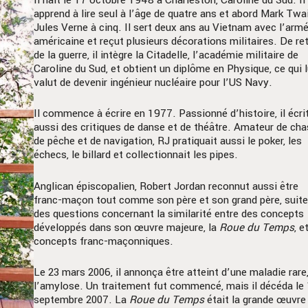
apprend à lire seul à l’âge de quatre ans et abord Mark Twa
Jules Verne à cinq. Il sert deux ans au Vietnam avec l’arm
américaine et reçut plusieurs décorations militaires. De re
de la guerre, il intègre la Citadelle, l’académie militaire de
Caroline du Sud, et obtient un diplôme en Physique, ce qui l
valut de devenir ingénieur nucléaire pour l’US Navy.
Il commence à écrire en 1977. Passionné d’histoire, il écri
aussi des critiques de danse et de théâtre. Amateur de cha
de pêche et de navigation, RJ pratiquait aussi le poker, les
échecs, le billard et collectionnait les pipes.
Anglican épiscopalien, Robert Jordan reconnut aussi être
franc-maçon tout comme son père et son grand père, suite
des questions concernant la similarité entre des concepts
développés dans son œuvre majeure, la
Roue du Temps
, e
concepts franc-maçonniques.
Le 23 mars 2006, il annonça être atteint d’une maladie rare
l’amylose. Un traitement fut commencé, mais il décéda le
septembre 2007. La
Roue du Temps
était la grande œuvre