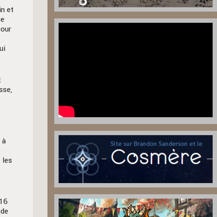
in et
ée
tour
ui
t
sse,
 à
t les
,
 16
 de