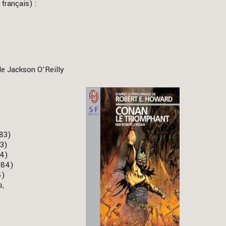
français) :
e Jackson O’Reilly
983)
83)
84)
984)
4)
s,