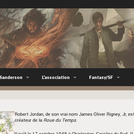
 Sanderson
L’association
Fantasy/SF
Robert Jordan, de son vrai nom James Oliver Rigney, Jr, est
créateur de la
Roue du Temps
.
Il naît le 17 octobre 1948 à Charleston, Caroline du Sud. Il