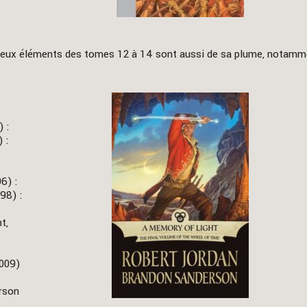
reux éléments des tomes 12 à 14 sont aussi de sa plume, notamm
 :
 :
6) :
98) :
t,
2009)
rson