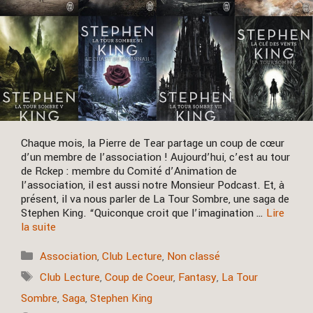
Chaque mois, la Pierre de Tear partage un coup de cœur
d’un membre de l’association ! Aujourd’hui, c’est au tour
de Rckep : membre du Comité d’Animation de
l’association, il est aussi notre Monsieur Podcast. Et, à
présent, il va nous parler de La Tour Sombre, une saga de
Stephen King. “Quiconque croit que l’imagination …
Lire
la suite
Catégories
Association
,
Club Lecture
,
Non classé
Étiquettes
Club Lecture
,
Coup de Coeur
,
Fantasy
,
La Tour
Sombre
,
Saga
,
Stephen King