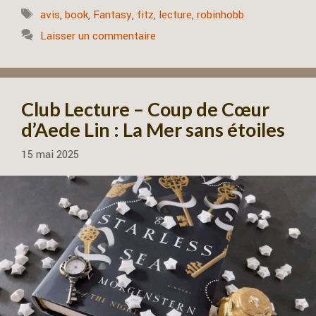
Étiquettes
avis
,
book
,
Fantasy
,
fitz
,
lecture
,
robinhobb
Laisser un commentaire
Club Lecture – Coup de Cœur
d’Aede Lin : La Mer sans étoiles
15 mai 2025