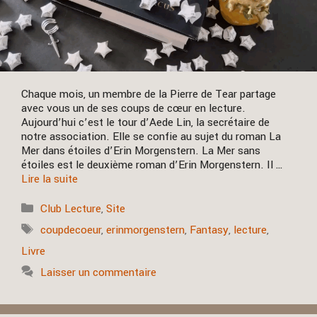
Chaque mois, un membre de la Pierre de Tear partage
avec vous un de ses coups de cœur en lecture.
Aujourd’hui c’est le tour d’Aede Lin, la secrétaire de
notre association. Elle se confie au sujet du roman La
Mer dans étoiles d’Erin Morgenstern. La Mer sans
étoiles est le deuxième roman d’Erin Morgenstern. Il …
Lire la suite
Catégories
Club Lecture
,
Site
Étiquettes
coupdecoeur
,
erinmorgenstern
,
Fantasy
,
lecture
,
Livre
Laisser un commentaire