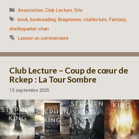
Catégories
Association
,
Club Lecture
,
Site
Étiquettes
book
,
bookreading
,
Bragelonne
,
clublecture
,
Fantasy
,
shelleyparker-chan
Laisser un commentaire
Club Lecture – Coup de cœur de
Rckep : La Tour Sombre
15 septembre 2025