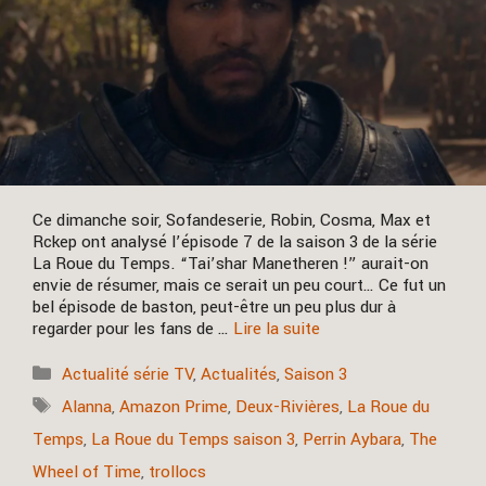
Ce dimanche soir, Sofandeserie, Robin, Cosma, Max et
Rckep ont analysé l’épisode 7 de la saison 3 de la série
La Roue du Temps. “Tai’shar Manetheren !” aurait-on
envie de résumer, mais ce serait un peu court… Ce fut un
bel épisode de baston, peut-être un peu plus dur à
regarder pour les fans de …
Lire la suite
Catégories
Actualité série TV
,
Actualités
,
Saison 3
Étiquettes
Alanna
,
Amazon Prime
,
Deux-Rivières
,
La Roue du
Temps
,
La Roue du Temps saison 3
,
Perrin Aybara
,
The
Wheel of Time
,
trollocs