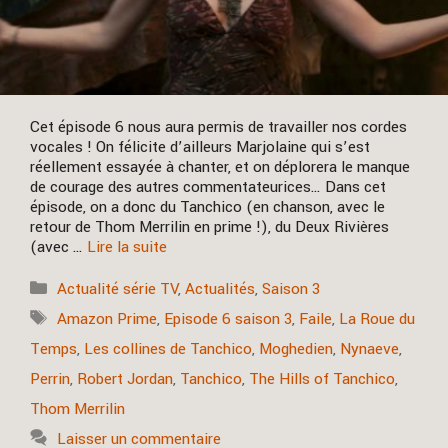
Cet épisode 6 nous aura permis de travailler nos cordes
vocales ! On félicite d’ailleurs Marjolaine qui s’est
réellement essayée à chanter, et on déplorera le manque
de courage des autres commentateurices… Dans cet
épisode, on a donc du Tanchico (en chanson, avec le
retour de Thom Merrilin en prime !), du Deux Rivières
(avec …
Lire la suite
Catégories
Actualité série TV
,
Actualités
,
Saison 3
Étiquettes
Amazon Prime
,
Episode 6 saison 3
,
Faile
,
La Roue du
Temps
,
Les collines de Tanchico
,
Moghedien
,
Nynaeve
,
Perrin
,
Robert Jordan
,
Tanchico
,
The Hills of Tanchico
,
Thom Merrilin
Laisser un commentaire