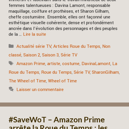
femmes talentueuses : Davina Lamont, responsable
maquillage, coiffure et prothèses, et Sharon Gilham,
cheffe costumière. Ensemble, elles ont façonné une
esthétique visuelle cohérente, dense et profondément
ancrée dans l’évolution des personnages et des peuples
de la …
Lire la suite
Catégories
Actualité série TV
,
Articles Roue du Temps
,
Non
classé
,
Saison 2
,
Saison 3
,
Série TV
Étiquettes
Amazon Prime
,
artiste
,
costume
,
DavinaLamont
,
La
Roue du Temps
,
Roue du Temps
,
Série TV
,
SharonGilham
,
The Wheel of Time
,
Wheel of Time
Laisser un commentaire
#SaveWoT – Amazon Prime
arrête la Roue du Temps : les