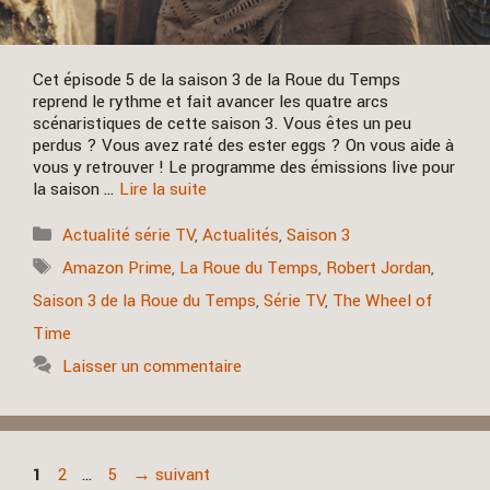
Cet épisode 5 de la saison 3 de la Roue du Temps
reprend le rythme et fait avancer les quatre arcs
scénaristiques de cette saison 3. Vous êtes un peu
perdus ? Vous avez raté des ester eggs ? On vous aide à
vous y retrouver ! Le programme des émissions live pour
la saison …
Lire la suite
Catégories
Actualité série TV
,
Actualités
,
Saison 3
Étiquettes
Amazon Prime
,
La Roue du Temps
,
Robert Jordan
,
Saison 3 de la Roue du Temps
,
Série TV
,
The Wheel of
Time
Laisser un commentaire
Page
Page
Page
1
2
…
5
→
suivant