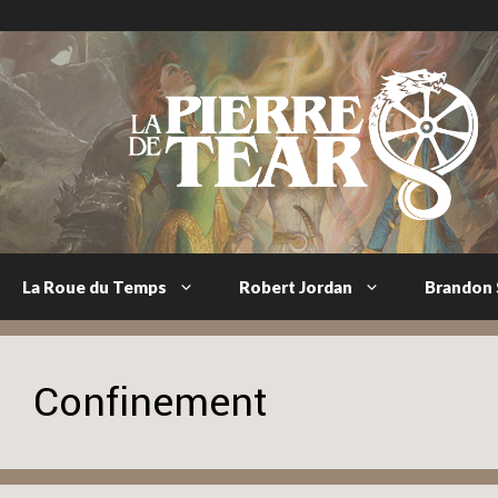
Aller
au
contenu
La Roue du Temps
Robert Jordan
Brandon
Confinement