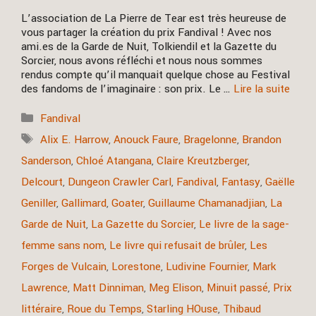
L’association de La Pierre de Tear est très heureuse de
vous partager la création du prix Fandival ! Avec nos
ami.es de la Garde de Nuit, Tolkiendil et la Gazette du
Sorcier, nous avons réfléchi et nous nous sommes
rendus compte qu’il manquait quelque chose au Festival
des fandoms de l’imaginaire : son prix. Le …
Lire la suite
Catégories
Fandival
Étiquettes
Alix E. Harrow
,
Anouck Faure
,
Bragelonne
,
Brandon
Sanderson
,
Chloé Atangana
,
Claire Kreutzberger
,
Delcourt
,
Dungeon Crawler Carl
,
Fandival
,
Fantasy
,
Gaëlle
Geniller
,
Gallimard
,
Goater
,
Guillaume Chamanadjian
,
La
Garde de Nuit
,
La Gazette du Sorcier
,
Le livre de la sage-
femme sans nom
,
Le livre qui refusait de brûler
,
Les
Forges de Vulcain
,
Lorestone
,
Ludivine Fournier
,
Mark
Lawrence
,
Matt Dinniman
,
Meg Elison
,
Minuit passé
,
Prix
littéraire
,
Roue du Temps
,
Starling HOuse
,
Thibaud