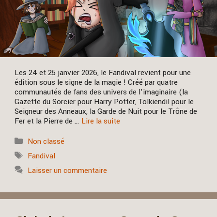
Les 24 et 25 janvier 2026, le Fandival revient pour une
édition sous le signe de la magie ! Créé par quatre
communautés de fans des univers de l’imaginaire (la
Gazette du Sorcier pour Harry Potter, Tolkiendil pour le
Seigneur des Anneaux, la Garde de Nuit pour le Trône de
Fer et la Pierre de …
Lire la suite
Catégories
Non classé
Étiquettes
Fandival
Laisser un commentaire