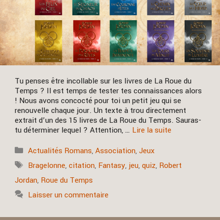
Tu penses être incollable sur les livres de La Roue du
Temps ? Il est temps de tester tes connaissances alors
! Nous avons concocté pour toi un petit jeu qui se
renouvelle chaque jour. Un texte à trou directement
extrait d’un des 15 livres de La Roue du Temps. Sauras-
tu déterminer lequel ? Attention, …
Lire la suite
Catégories
Actualités Romans
,
Association
,
Jeux
Étiquettes
Bragelonne
,
citation
,
Fantasy
,
jeu
,
quiz
,
Robert
Jordan
,
Roue du Temps
Laisser un commentaire