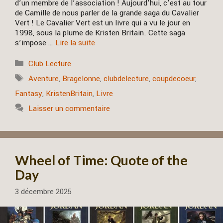
d’un membre de l’association ! Aujourd’hui, c’est au tour
de Camille de nous parler de la grande saga du Cavalier
Vert ! Le Cavalier Vert est un livre qui a vu le jour en
1998, sous la plume de Kristen Britain. Cette saga
s’impose …
Lire la suite
Catégories
Club Lecture
Étiquettes
Aventure
,
Bragelonne
,
clubdelecture
,
coupdecoeur
,
Fantasy
,
KristenBritain
,
Livre
Laisser un commentaire
Wheel of Time: Quote of the
Day
3 décembre 2025