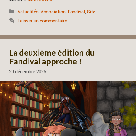
Catégories
Actualités
,
Association
,
Fandival
,
Site
Laisser un commentaire
La deuxième édition du
Fandival approche !
20 décembre 2025