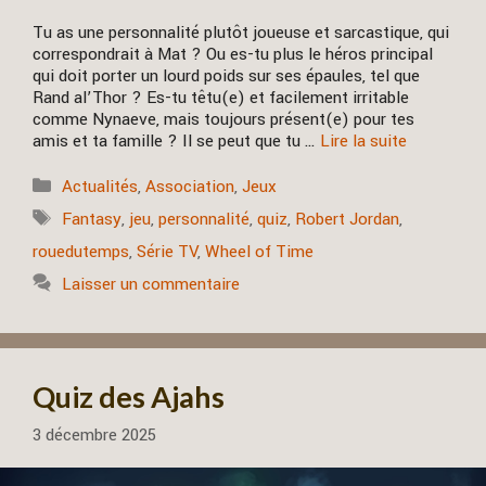
Tu as une personnalité plutôt joueuse et sarcastique, qui
correspondrait à Mat ? Ou es-tu plus le héros principal
qui doit porter un lourd poids sur ses épaules, tel que
Rand al’Thor ? Es-tu têtu(e) et facilement irritable
comme Nynaeve, mais toujours présent(e) pour tes
amis et ta famille ? Il se peut que tu …
Lire la suite
Catégories
Actualités
,
Association
,
Jeux
Étiquettes
Fantasy
,
jeu
,
personnalité
,
quiz
,
Robert Jordan
,
rouedutemps
,
Série TV
,
Wheel of Time
Laisser un commentaire
Quiz des Ajahs
3 décembre 2025