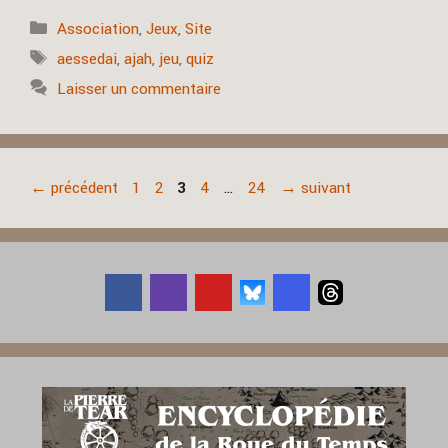
Catégories
Association
,
Jeux
,
Site
Étiquettes
aessedai
,
ajah
,
jeu
,
quiz
Laisser un commentaire
Page
Page
Page
Page
Page
←
précédent
1
2
3
4
…
24
→
suivant