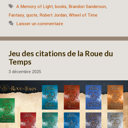
Étiquettes
A Memory of Light
,
books
,
Brandon Sanderson
,
Fantasy
,
quote
,
Robert Jordan
,
Wheel of Time
Laisser un commentaire
Jeu des citations de la Roue du
Temps
3 décembre 2025