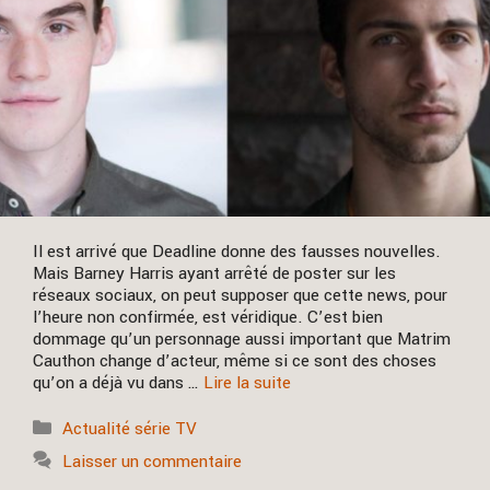
Il est arrivé que Deadline donne des fausses nouvelles.
Mais Barney Harris ayant arrêté de poster sur les
réseaux sociaux, on peut supposer que cette news, pour
l’heure non confirmée, est véridique. C’est bien
dommage qu’un personnage aussi important que Matrim
Cauthon change d’acteur, même si ce sont des choses
qu’on a déjà vu dans …
Lire la suite
Catégories
Actualité série TV
Laisser un commentaire