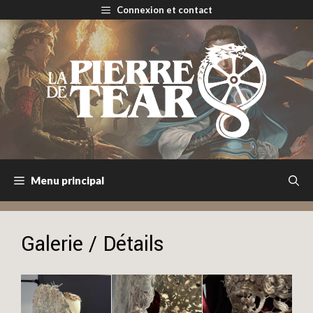
Aller
Connexion et contact
au
contenu
Menu principal
Galerie / Détails