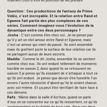
vraiment cool d’être en position de les prendre.
Question : Ces productions de fantasy de Prime
Vidéo, c’est incroyable. Et la relation entre Rand et
Egwene fait partie des plus complexes de ces
séries. Comment imaginez-vous l’évolution de la
dynamique entre ces deux personnages ?
Josha
: C’est comme être chez soi. Je ne pense pas
qu’il y ait un réel amour entre Rand et Egwene, mais
c’est un amour qui vient du passé. Ils sont ensemble
mais ils grattent juste la surface de leur relation car ils
ne partagent aucun de leurs secrets.
Maddie
: Comme le dit Josha, ensemble ils se sentent
comme chez eux. Ils ont enduré tellement de moments
horrible en saison 2, donc quand ils se retrouvent en
saison 3 je pense qu’ils essaient de s’attaquer à tout ce
qu’ils ont enduré. Je pense que devoir être honnête l’un
envers l’autre nécessite d’abord qu’ils le soient chacun
avec soi-même. Et ça peut être terrifiant de faire face à
ces démons.
Rafe
: Même dans la salle d’écriture, quand on parle
d’eux on se concentre sur ce qu’ils ressentent, ce qu’ils
expérimentent et la réalité de tout cela. Pour ces deux