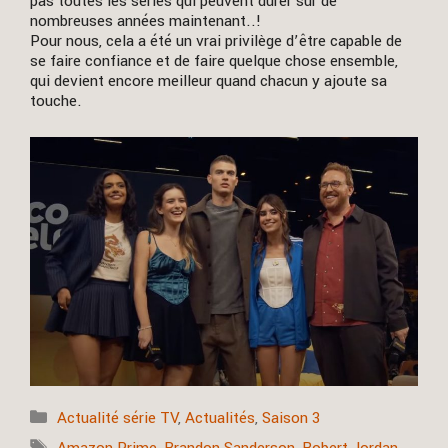
pas toutes les séries qui peuvent durer sur de
nombreuses années maintenant..!
Pour nous, cela a été un vrai privilège d’être capable de
se faire confiance et de faire quelque chose ensemble,
qui devient encore meilleur quand chacun y ajoute sa
touche.
Catégories
Actualité série TV
,
Actualités
,
Saison 3
Étiquettes
Amazon Prime
,
Brandon Sanderson
,
Robert Jordan
,