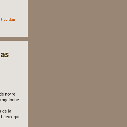
rt Jordan
las
 de notre
Bragelonne
s de la
t ceux qui