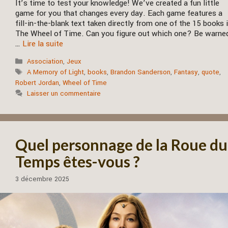
It’s time to test your knowledge! We’ve created a fun little
game for you that changes every day. Each game features a
fill-in-the-blank text taken directly from one of the 15 books 
The Wheel of Time. Can you figure out which one? Be warned
…
Lire la suite
Catégories
Association
,
Jeux
Étiquettes
A Memory of Light
,
books
,
Brandon Sanderson
,
Fantasy
,
quote
,
Robert Jordan
,
Wheel of Time
Laisser un commentaire
Quel personnage de la Roue du
Temps êtes-vous ?
3 décembre 2025