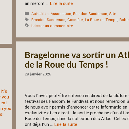
animeront …
Lire la suite
Catégories
Actualités
,
Association
,
Brandon Sanderson
,
Site
Étiquettes
Brandon Sanderson
,
Cosmère
,
La Roue du Temps
,
Robe
Laisser un commentaire
Bragelonne va sortir un At
de la Roue du Temps !
29 janvier 2026
Vous l’avez peut-être entendu en direct de la clôture
festival des Fandom, le Fandival, et nous remercion 
de nous avoir permis d’annoncer cette informatio en
exclusivité et en direct : la sortie prochaine d’un Atla
Roue du Temps, dans la collection des Atlas. Celles e
ont déjà l’un …
Lire la suite