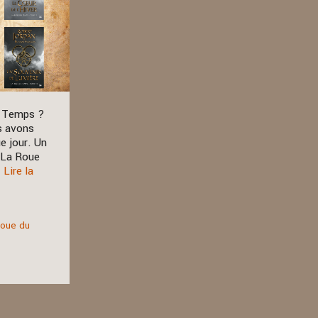
du Temps ?
s avons
e jour. Un
e La Roue
…
Lire la
oue du