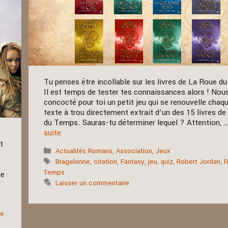
Tu penses être incollable sur les livres de La Roue 
Il est temps de tester tes connaissances alors ! Nou
concocté pour toi un petit jeu qui se renouvelle chaqu
texte à trou directement extrait d’un des 15 livres d
du Temps. Sauras-tu déterminer lequel ? Attention, 
suite
t
Catégories
Actualités Romans
,
Association
,
Jeux
Étiquettes
Bragelonne
,
citation
,
Fantasy
,
jeu
,
quiz
,
Robert Jordan
,
R
Temps
ue
Laisser un commentaire
ie