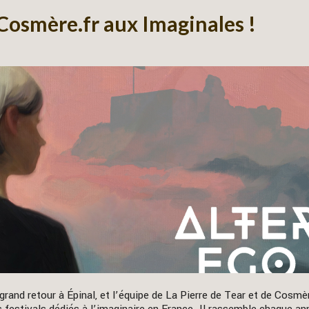
 Cosmère.fr aux Imaginales !
grand retour à Épinal, et l’équipe de La Pierre de Tear et de Cosmè