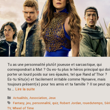
Tu as une personnalité plutôt joueuse et sarcastique, qui
correspondrait à Mat ? Ou es-tu plus le héros principal qui doi
porter un lourd poids sur ses épaules, tel que Rand al’Thor ?
Es-tu têtu(e) et facilement irritable comme Nynaeve, mais
toujours présent(e) pour tes amis et ta famille ? Il se peut q
tu …
Lire la suite
Catégories
Actualités
,
Association
,
Jeux
Étiquettes
Fantasy
,
jeu
,
personnalité
,
quiz
,
Robert Jordan
,
rouedutemps
,
Sér
TV
,
Wheel of Time