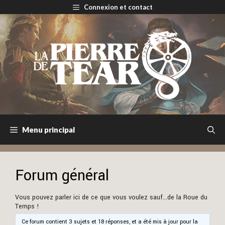
Aller
Connexion et contact
au
contenu
Menu principal
Forum général
Vous pouvez parler ici de ce que vous voulez sauf...de la Roue du
Temps !
Ce forum contient 3 sujets et 18 réponses, et a été mis à jour pour la