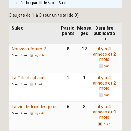
dernière fois par
le Aucun Sujet.
3 sujets de 1 à 3 (sur un total de 3)
Sujet
Partici
Messa
Dernière
pants
ges
publicatio
n
Nouveau forum ?
8
12
il y a 4
années et 2
Démarré par :
sylesis
mois
Mani
La Cité diaphane
1
1
il y a 4
années et 2
Démarré par :
Mani
mois
Mani
La vie de tous les jours
5
8
il y a 4
années et 9
Démarré par :
sylesis
mois
Klian