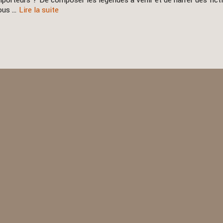
porteurs ? De composer les légendes à venir et de narrer des fict
vous …
Lire la suite