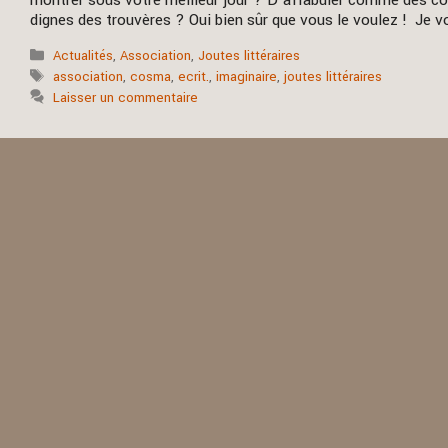
montrer sous votre meilleur jour ? D’affabuler comme des col
dignes des trouvères ? Oui bien sûr que vous le voulez ! Je 
Catégories
Actualités
,
Association
,
Joutes littéraires
Étiquettes
association
,
cosma
,
ecrit.
,
imaginaire
,
joutes littéraires
Laisser un commentaire