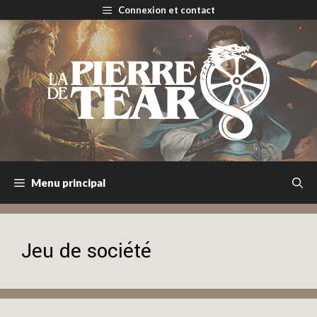
Aller
Connexion et contact
au
contenu
Menu principal
Jeu de société