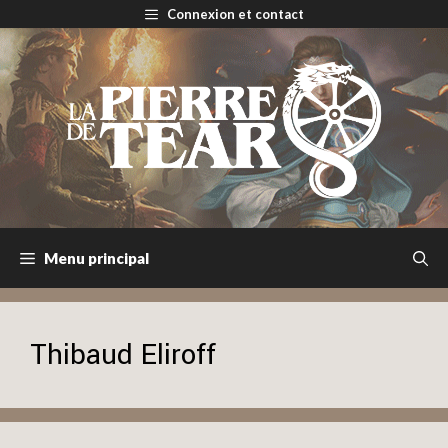
Aller
Connexion et contact
au
contenu
Menu principal
Thibaud Eliroff