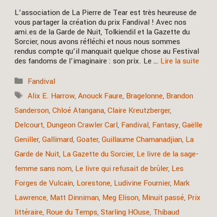
L’association de La Pierre de Tear est très heureuse de
vous partager la création du prix Fandival ! Avec nos
ami.es de la Garde de Nuit, Tolkiendil et la Gazette du
Sorcier, nous avons réfléchi et nous nous sommes
rendus compte qu’il manquait quelque chose au Festival
des fandoms de l’imaginaire : son prix. Le …
Lire la suite
Catégories
Fandival
Étiquettes
Alix E. Harrow
,
Anouck Faure
,
Bragelonne
,
Brandon
Sanderson
,
Chloé Atangana
,
Claire Kreutzberger
,
Delcourt
,
Dungeon Crawler Carl
,
Fandival
,
Fantasy
,
Gaëlle
Geniller
,
Gallimard
,
Goater
,
Guillaume Chamanadjian
,
La
Garde de Nuit
,
La Gazette du Sorcier
,
Le livre de la sage-
femme sans nom
,
Le livre qui refusait de brûler
,
Les
Forges de Vulcain
,
Lorestone
,
Ludivine Fournier
,
Mark
Lawrence
,
Matt Dinniman
,
Meg Elison
,
Minuit passé
,
Prix
littéraire
,
Roue du Temps
,
Starling HOuse
,
Thibaud