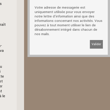
us
Votre adresse de messagerie est
uniquement utilisée pour vous envoyer
notre lettre d'information ainsi que des
informations concernant nos activités. Vous
raît
pouvez à tout moment utiliser le lien de
désabonnement intégré dans chacun de
nos mails.
à-
 va
du
i
tte
et
er
nt
à le