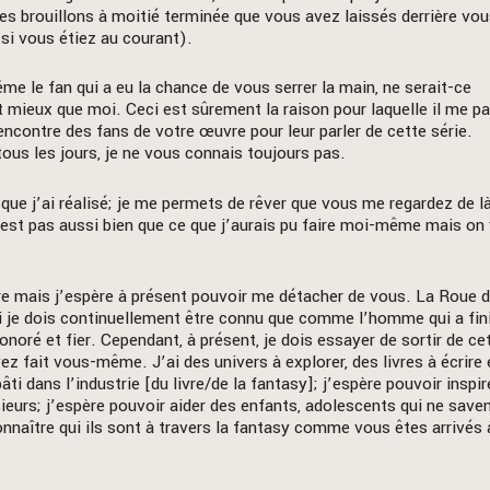
 les brouillons à moitié terminée que vous avez laissés derrière vo
si vous étiez au courant).
e le fan qui a eu la chance de vous serrer la main, ne serait-ce
 mieux que moi. Ceci est sûrement la raison pour laquelle il me pa
rencontre des fans de votre œuvre pour leur parler de cette série.
tous les jours, je ne vous connais toujours pas.
que j’ai réalisé; je me permets de rêver que vous me regardez de l
est pas aussi bien que ce que j’aurais pu faire moi-même mais on
ire mais j’espère à présent pouvoir me détacher de vous. La Roue 
je dois continuellement être connu que comme l’homme qui a fin
honoré et fier. Cependant, à présent, je dois essayer de sortir de ce
fait vous-même. J’ai des univers à explorer, des livres à écrire 
ti dans l’industrie [du livre/de la fantasy]; j’espère pouvoir inspir
eurs; j’espère pouvoir aider des enfants, adolescents qui ne save
connaître qui ils sont à travers la fantasy comme vous êtes arrivés 