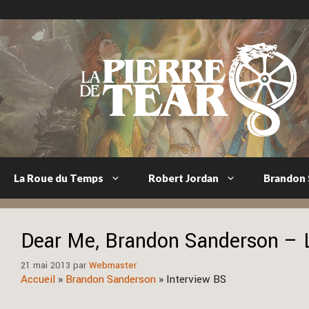
Aller
au
contenu
La Roue du Temps
Robert Jordan
Brandon
Dear Me, Brandon Sanderson – L
21 mai 2013
par
Webmaster
Accueil
»
Brandon Sanderson
»
Interview BS