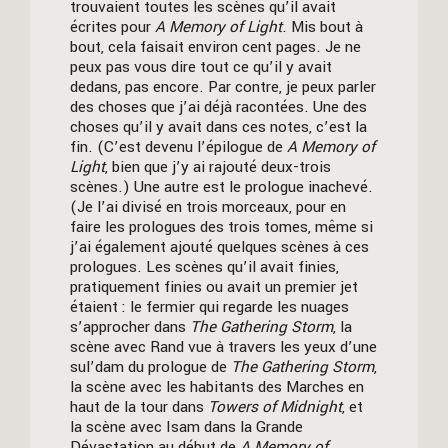
trouvaient toutes les scènes qu’il avait
écrites pour
A Memory of Light
. Mis bout à
bout, cela faisait environ cent pages. Je ne
peux pas vous dire tout ce qu’il y avait
dedans, pas encore. Par contre, je peux parler
des choses que j’ai déjà racontées. Une des
choses qu’il y avait dans ces notes, c’est la
fin. (C’est devenu l’épilogue de
A Memory of
Light
, bien que j’y ai rajouté deux-trois
scènes.) Une autre est le prologue inachevé.
(Je l’ai divisé en trois morceaux, pour en
faire les prologues des trois tomes, même si
j’ai également ajouté quelques scènes à ces
prologues. Les scènes qu’il avait finies,
pratiquement finies ou avait un premier jet
étaient : le fermier qui regarde les nuages
s’approcher dans
The Gathering Storm
, la
scène avec Rand vue à travers les yeux d’une
sul’dam du prologue de
The Gathering Storm
,
la scène avec les habitants des Marches en
haut de la tour dans
Towers of Midnight
, et
la scène avec Isam dans la Grande
Dévastation au début de
A Memory of