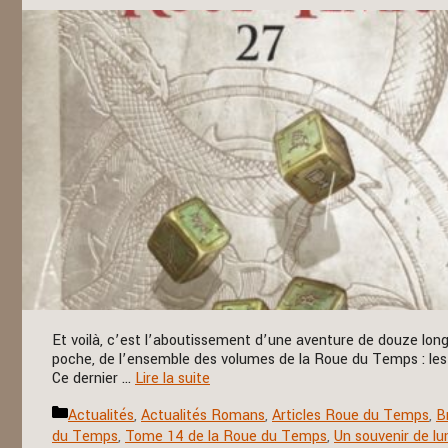
Et voilà, c’est l’aboutissement d’une aventure de douze long
poche, de l’ensemble des volumes de la Roue du Temps : les
Ce dernier …
Lire la suite
Catégories
Actualités
,
Actualités Romans
,
Articles Roue du Temps
,
B
du Temps
,
Tome 14 de la Roue du Temps
,
Un souvenir de lu