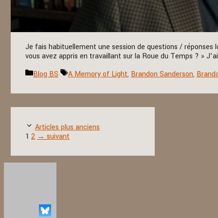
Je fais habituellement une session de questions / réponses
vous avez appris en travaillant sur la Roue du Temps ? » J’ai
Catégories
Étiquettes
Blog BS
A Memory of Light
,
Brandon Sanderson
,
Brando
Articles plus anciens
Page
Page
1
2
→
suivant