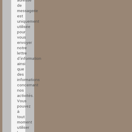
adresse
de
messagerie
est
uniquement
utilisée
pour
vous
envoyer
notre
lettre
d'information
ainsi
que
des
informations
concernant
nos
activités.
Vous
pouvez
à
tout
moment
utiliser