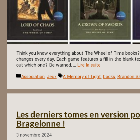
Think you know everything about The Wheel of Time books? I
changes every day. Each game features a fill-in-the-blank te
out which one? Be warned, …
Lire la suite
Catégories
Étiquettes
Association
,
Jeux
A Memory of Light
,
books
,
Brandon S
Les derniers tomes en version po
Bragelonne !
3 novembre 2024