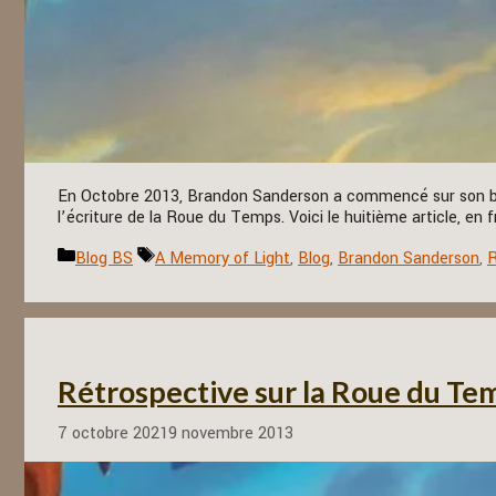
En Octobre 2013, Brandon Sanderson a commencé sur son blog
l’écriture de la Roue du Temps. Voici le huitième article, en 
Catégories
Étiquettes
Blog BS
A Memory of Light
,
Blog
,
Brandon Sanderson
,
R
Rétrospective sur la Roue du Tem
7 octobre 2021
9 novembre 2013