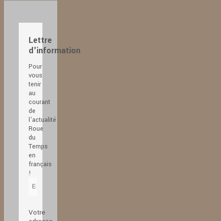
Lettre
d'information
Pour
vous
tenir
au
courant
de
l'actualité
Roue
du
Temps
en
français
!
Votre