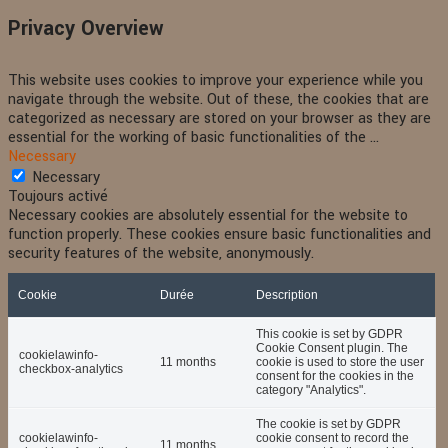
Privacy Overview
This website uses cookies to improve your experience while you
navigate through the website. Out of these, the cookies that are
categorized as necessary are stored on your browser as they are
essential for the working of basic functionalities of the
...
Necessary
Necessary
Toujours activé
Necessary cookies are absolutely essential for the website to
function properly. These cookies ensure basic functionalities and
security features of the website, anonymously.
Cookie
Durée
Description
This cookie is set by GDPR
Cookie Consent plugin. The
cookielawinfo-
11 months
cookie is used to store the user
checkbox-analytics
consent for the cookies in the
category "Analytics".
The cookie is set by GDPR
cookielawinfo-
cookie consent to record the
11 months