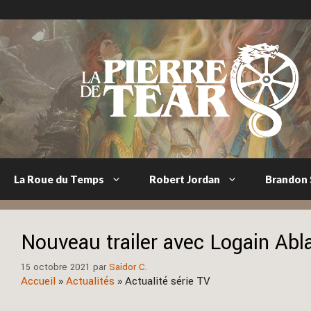
Aller
au
contenu
La Roue du Temps
Robert Jordan
Brandon
Nouveau trailer avec Logain Abl
15 octobre 2021
par
Saidor C.
Accueil
»
Actualités
»
Actualité série TV