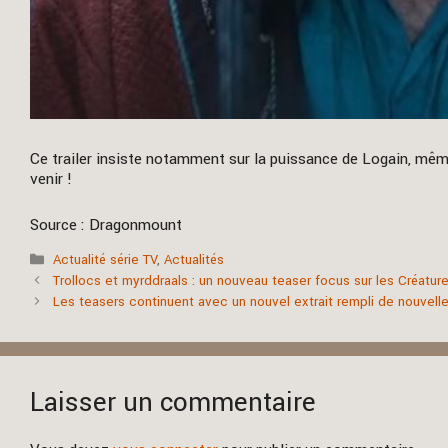
Ce trailer insiste notamment sur la puissance de Logain, mêm
venir !
Source : Dragonmount
Catégories
Actualité série TV
,
Actualités
Trollocs et myrddraals : un nouveau teaser focus sur les Créatur
Les teasers continuent avec un nouvel extrait rempli de nouvelle
Laisser un commentaire