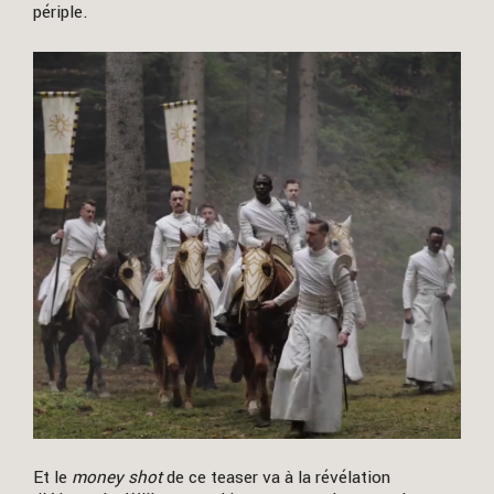
périple.
Et le
money shot
de ce teaser va à la révélation