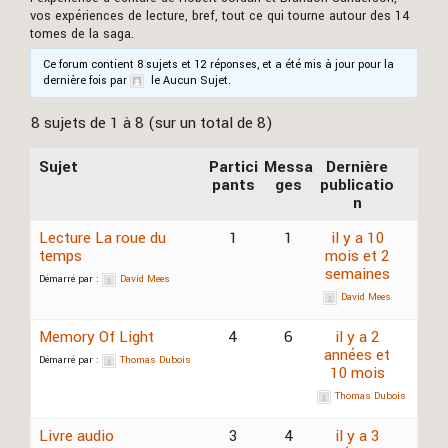
vos expériences de lecture, bref, tout ce qui tourne autour des 14
tomes de la saga.
Ce forum contient 8 sujets et 12 réponses, et a été mis à jour pour la
dernière fois par
le Aucun Sujet.
8 sujets de 1 à 8 (sur un total de 8)
Sujet
Partici
Messa
Dernière
pants
ges
publicatio
n
Lecture La roue du
1
1
il y a 10
temps
mois et 2
semaines
Démarré par :
David Mees
David Mees
Memory Of Light
4
6
il y a 2
années et
Démarré par :
Thomas Dubois
10 mois
Thomas Dubois
Livre audio
3
4
il y a 3