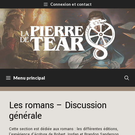
Aller
Connexion et contact
au
contenu
Menu principal
Les romans – Discussion
générale
Cette section est dédiée aux romans : les différentes éditions,
l'expérience d'écriture de Robert Jordan et Brandon Sanderson,