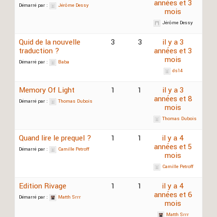
années et 3
Démarré par :
Jérôme Dessy
mois
Jérôme Dessy
Quid de la nouvelle
3
3
il y a 3
traduction ?
années et 3
mois
Démarré par :
Baba
ds14
Memory Of Light
1
1
il y a 3
années et 8
Démarré par :
Thomas Dubois
mois
Thomas Dubois
Quand lire le prequel ?
1
1
il y a 4
années et 5
Démarré par :
Camille Petroff
mois
Camille Petroff
Edition Rivage
1
1
il y a 4
années et 6
Démarré par :
Matth Srrr
mois
Matth Srrr