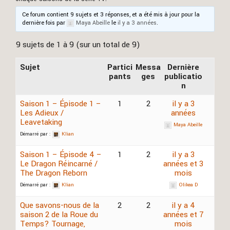
Ce forum contient 9 sujets et 3 réponses, et a été mis à jour pour la
dernière fois par
Maya Abeille
le
il y a 3 années
.
9 sujets de 1 à 9 (sur un total de 9)
Sujet
Partici
Messa
Dernière
pants
ges
publicatio
n
Saison 1 – Épisode 1 –
1
2
il y a 3
Les Adieux /
années
Leavetaking
Maya Abeille
Démarré par :
Klian
Saison 1 – Épisode 4 –
1
2
il y a 3
Le Dragon Réincarné /
années et 3
The Dragon Reborn
mois
Démarré par :
Klian
Olikea D
Que savons-nous de la
2
2
il y a 4
saison 2 de la Roue du
années et 7
Temps? Tournage,
mois