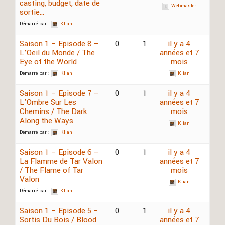
casting, budget, date de
Webmaster
sortie…
Démarré par :
Klian
Saison 1 – Episode 8 –
0
1
il y a 4
L’Oeil du Monde / The
années et 7
Eye of the World
mois
Démarré par :
Klian
Klian
Saison 1 – Episode 7 –
0
1
il y a 4
L’Ombre Sur Les
années et 7
Chemins / The Dark
mois
Along the Ways
Klian
Démarré par :
Klian
Saison 1 – Episode 6 –
0
1
il y a 4
La Flamme de Tar Valon
années et 7
/ The Flame of Tar
mois
Valon
Klian
Démarré par :
Klian
Saison 1 – Episode 5 –
0
1
il y a 4
Sortis Du Bois / Blood
années et 7