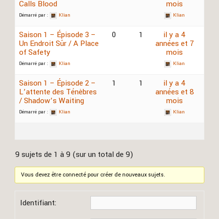
Calls Blood
mois
Démarré par :
Klian
Klian
Saison 1 – Épisode 3 –
0
1
il y a 4
Un Endroit Sûr / A Place
années et 7
of Safety
mois
Démarré par :
Klian
Klian
Saison 1 – Épisode 2 –
1
1
il y a 4
L’attente des Ténèbres
années et 8
/ Shadow’s Waiting
mois
Démarré par :
Klian
Klian
9 sujets de 1 à 9 (sur un total de 9)
Vous devez être connecté pour créer de nouveaux sujets.
Identifiant: