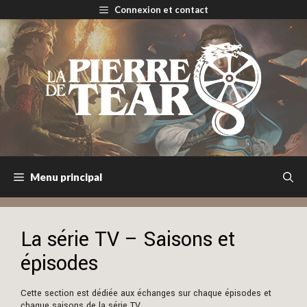
Aller
Connexion et contact
au
contenu
Menu principal
La série TV – Saisons et
épisodes
Cette section est dédiée aux échanges sur chaque épisodes et
chaque saisons de la série TV.