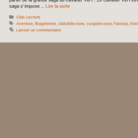
parler de la grande saga du Cavalier Vert ! Le Cavalier Vert est
saga s’impose …
Lire la suite
Catégories
Club Lecture
Étiquettes
Aventure
,
Bragelonne
,
clubdelecture
,
coupdecoeur
,
Fantasy
,
Kris
Laisser un commentaire