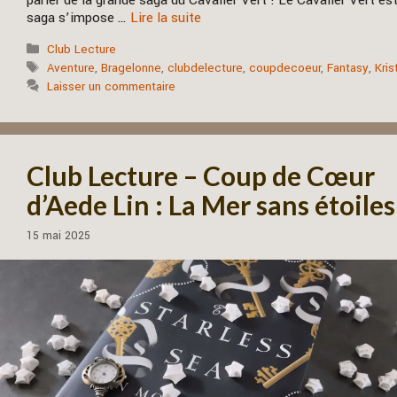
parler de la grande saga du Cavalier Vert ! Le Cavalier Vert est
saga s’impose …
Lire la suite
Catégories
Club Lecture
Étiquettes
Aventure
,
Bragelonne
,
clubdelecture
,
coupdecoeur
,
Fantasy
,
Kris
Laisser un commentaire
Club Lecture – Coup de Cœur
d’Aede Lin : La Mer sans étoiles
15 mai 2025