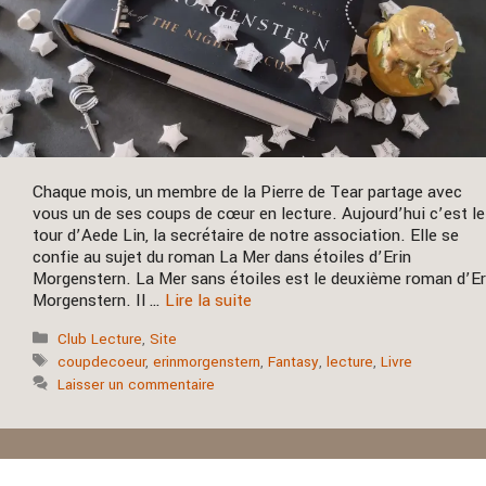
Chaque mois, un membre de la Pierre de Tear partage avec
vous un de ses coups de cœur en lecture. Aujourd’hui c’est le
tour d’Aede Lin, la secrétaire de notre association. Elle se
confie au sujet du roman La Mer dans étoiles d’Erin
Morgenstern. La Mer sans étoiles est le deuxième roman d’Er
Morgenstern. Il …
Lire la suite
Catégories
Club Lecture
,
Site
Étiquettes
coupdecoeur
,
erinmorgenstern
,
Fantasy
,
lecture
,
Livre
Laisser un commentaire