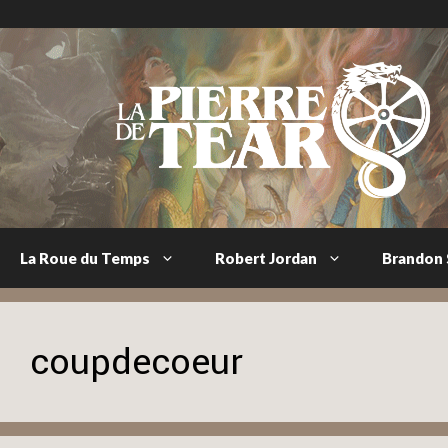
Aller
au
contenu
La Roue du Temps
Robert Jordan
Brandon
coupdecoeur