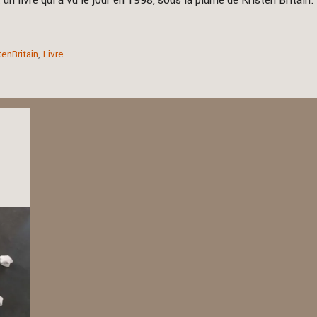
 un livre qui a vu le jour en 1998, sous la plume de Kristen Britain.
tenBritain
,
Livre