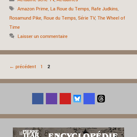
Étiquettes
Amazon Prime
,
La Roue du Temps
,
Rafe Judkins
,
Rosamund Pike
,
Roue du Temps
,
Série TV
,
The Wheel of
Time
Laisser un commentaire
Page
Page
←
précédent
1
2