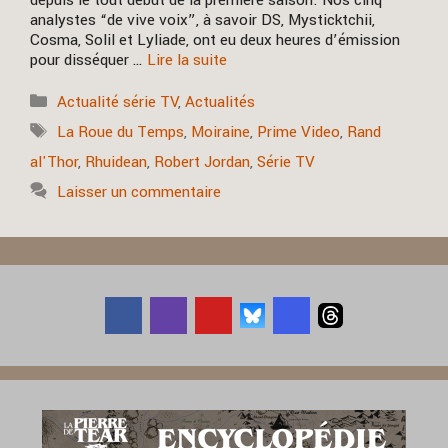
depuis le tout début de la première saison. Nos cinq
analystes “de vive voix”, à savoir DS, Mysticktchii,
Cosma, Solil et Lyliade, ont eu deux heures d’émission
pour disséquer …
Lire la suite
Catégories
Actualité série TV
,
Actualités
Étiquettes
La Roue du Temps
,
Moiraine
,
Prime Video
,
Rand
al'Thor
,
Rhuidean
,
Robert Jordan
,
Série TV
Laisser un commentaire