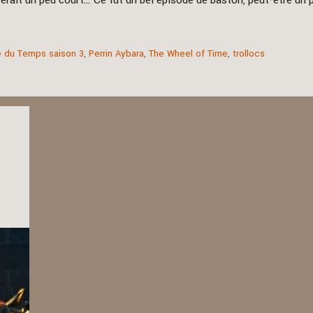
erait un peu court… Ce fut un bel épisode de baston, peut-être un 
 du Temps saison 3
,
Perrin Aybara
,
The Wheel of Time
,
trollocs