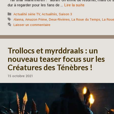
“Tai’shar Manetheren !” aurait-on envie de résumer, mais ce s
dur à regarder pour les fans de …
Lire la suite
Catégories
Actualité série TV
,
Actualités
,
Saison 3
Étiquettes
Alanna
,
Amazon Prime
,
Deux-Rivières
,
La Roue du Temps
,
La Roue
Laisser un commentaire
Trollocs et myrddraals : un
nouveau teaser focus sur les
Créatures des Ténèbres !
15 octobre 2021