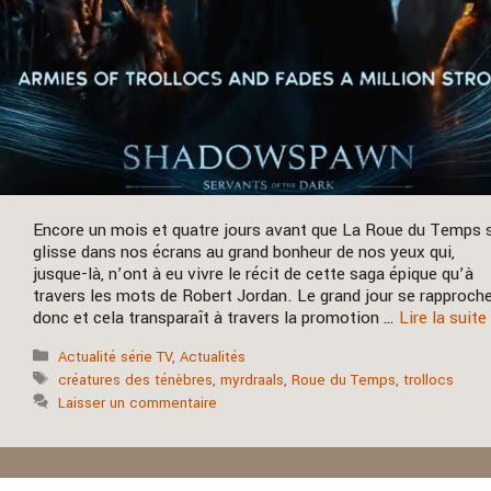
Encore un mois et quatre jours avant que La Roue du Temps 
glisse dans nos écrans au grand bonheur de nos yeux qui,
jusque-là, n’ont à eu vivre le récit de cette saga épique qu’à
travers les mots de Robert Jordan. Le grand jour se rapproch
donc et cela transparaît à travers la promotion …
Lire la suite
Catégories
Actualité série TV
,
Actualités
Étiquettes
créatures des ténèbres
,
myrdraals
,
Roue du Temps
,
trollocs
Laisser un commentaire